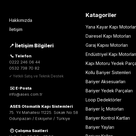
Katagoriler
Hakkımızda
Yana Kayar Kapı Motorlar
İletişim
Dairesel Kapı Motorları
📍 İletişim Bilgileri
Garaj Kapısı Motorları
Endüstriyel Kapı Motorlar
📞 Telefon
0222 246 06 44
Kapı Motoru Yedek Parça
0532 738 70 82
Kollu Bariyer Sistemleri
✓ Yetkili Satış ve Teknik Destek
Bariyer Aksesuarları
✉️ E-Posta
Bariyer Yedek Parçaları
info@ases.com.tr
Loop Dedektörler
ASES Otomatik Kapı Sistemleri
Bariyer İç Motorları
75. Yıl Mahallesi 11225. Sokak No:58
Bariyer Kontrol Kartları
Odunpazarı / Eskişehir / Türkiye
Bariyer Yayları
🕘 Çalışma Saatleri