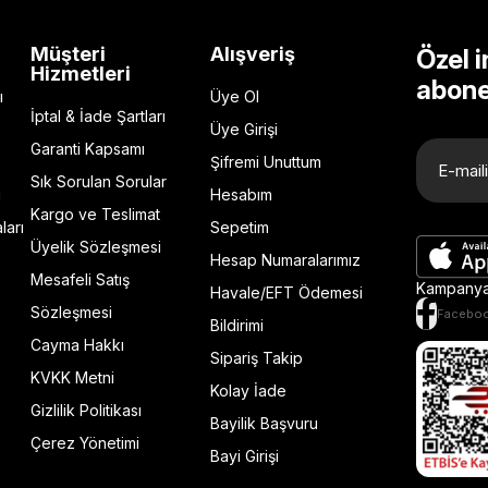
Müşteri
Alışveriş
Özel i
Hizmetleri
abone
ı
Üye Ol
İptal & İade Şartları
Üye Girişi
Garanti Kapsamı
Şifremi Unuttum
Sık Sorulan Sorular
ı
Hesabım
Kargo ve Teslimat
ları
Sepetim
Üyelik Sözleşmesi
Hesap Numaralarımız
Mesafeli Satış
Kampanya 
Havale/EFT Ödemesi
Sözleşmesi
Facebo
Bildirimi
Cayma Hakkı
Sipariş Takip
KVKK Metni
Kolay İade
Gizlilik Politikası
Bayilik Başvuru
Çerez Yönetimi
Bayi Girişi