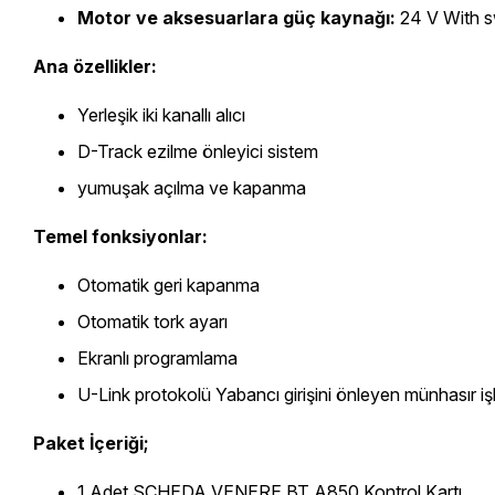
Motor ve aksesuarlara güç kaynağı:
24 V With s
Ana özellikler:
Yerleşik iki kanallı alıcı
D-Track ezilme önleyici sistem
yumuşak açılma ve kapanma
Temel fonksiyonlar:
Otomatik geri kapanma
Otomatik tork ayarı
Ekranlı programlama
U-Link protokolü
Yabancı girişini önleyen münhasır iş
Paket İçeriği;
1 Adet SCHEDA VENERE BT A850 Kontrol Kartı