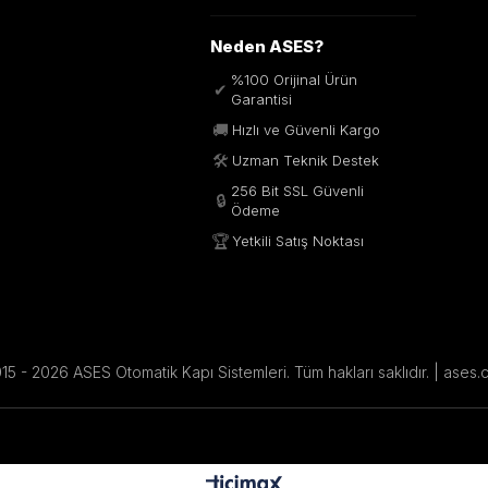
Neden ASES?
%100 Orijinal Ürün
✔
Garantisi
🚚
Hızlı ve Güvenli Kargo
🛠️
Uzman Teknik Destek
256 Bit SSL Güvenli
🔒
Ödeme
🏆
Yetkili Satış Noktası
5 - 2026 ASES Otomatik Kapı Sistemleri. Tüm hakları saklıdır. | ases.