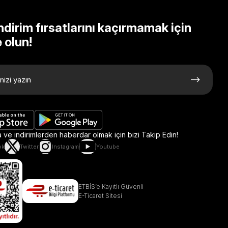
ndirim fırsatlarını kaçırmamak için
 olun!
ve indirimlerden haberdar olmak için bizi Takip Edin!
ok
Twitter
Instagram
Youtube
ETBİS’e Kayıtlı Güvenli
E-Ticaret Sitesi