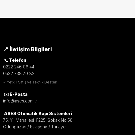
📍 İletişim Bilgileri
📞 Telefon
0222 246 06 44
0532 738 70 82
✓ Yetkili Satış ve Teknik Destek
✉️ E-Posta
info@ases.com.tr
ASES Otomatik Kapı Sistemleri
75. Yıl Mahallesi 11225. Sokak No:58
Odunpazarı / Eskişehir / Türkiye