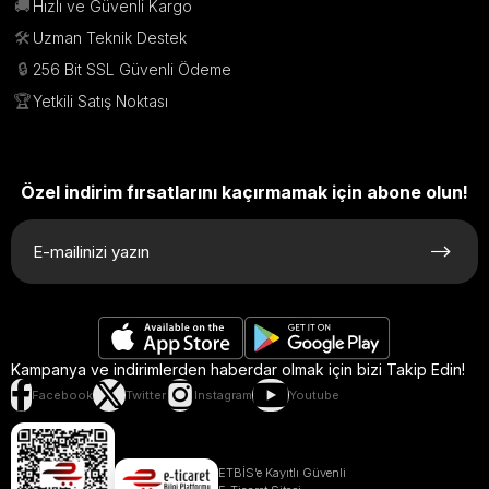
🚚
Hızlı ve Güvenli Kargo
🛠️
Uzman Teknik Destek
🔒
256 Bit SSL Güvenli Ödeme
🏆
Yetkili Satış Noktası
Özel indirim fırsatlarını kaçırmamak için abone olun!
Kampanya ve indirimlerden haberdar olmak için bizi Takip Edin!
Facebook
Twitter
Instagram
Youtube
ETBİS’e Kayıtlı Güvenli