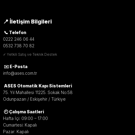
📍 İletişim Bilgileri
📞 Telefon
0222 246 06 44
0532 738 70 82
✓ Yetkili Satış ve Teknik Destek
✉️ E-Posta
info@ases.com.tr
ASES Otomatik Kapı Sistemleri
75. Yıl Mahallesi 11225. Sokak No:58
Odunpazarı / Eskişehir / Türkiye
🕘 Çalışma Saatleri
Hafta İçi: 09:00 – 17:00
Cumartesi: Kapalı
Pazar: Kapalı