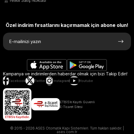
🏆
Yetkili Satış Noktası
Özel indirim fırsatlarını kaçırmamak için abone olun!
Kampanya ve indirimlerden haberdar olmak için bizi Takip Edin!
Facebook
Twitter
Instagram
Youtube
ETBİS’e Kayıtlı Güvenli
E-Ticaret Sitesi
© 2015 - 2026 ASES Otomatik Kapı Sistemleri. Tüm hakları saklıdır. |
ases.com.tr