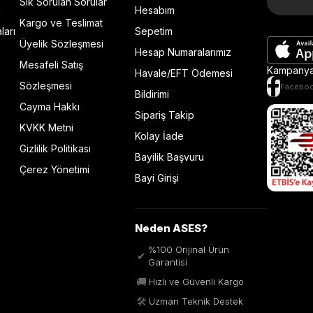
Sık Sorulan Sorular
ı
Hesabım
Kargo ve Teslimat
ları
Sepetim
Üyelik Sözleşmesi
Hesap Numaralarımız
Mesafeli Satış
Kampanya 
Havale/EFT Ödemesi
Sözleşmesi
Facebo
Bildirimi
Cayma Hakkı
Sipariş Takip
KVKK Metni
Kolay İade
Gizlilik Politikası
Bayilik Başvuru
Çerez Yönetimi
Bayi Girişi
Neden ASES?
%100 Orijinal Ürün
✔
Garantisi
🚚
Hızlı ve Güvenli Kargo
🛠️
Uzman Teknik Destek