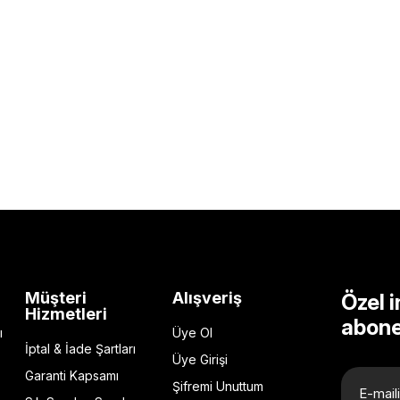
Müşteri
Alışveriş
Özel i
Hizmetleri
abone
ı
Üye Ol
İptal & İade Şartları
Üye Girişi
Garanti Kapsamı
Şifremi Unuttum