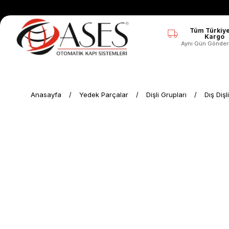
Tüm Türkiye
Kargo
Aynı Gün Gönder
Anasayfa
Yedek Parçalar
Dişli Grupları
Dış Dişli