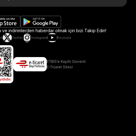
ve indirimlerden haberdar olmak için bizi Takip Edin!
ok
Twitter
Instagram
Youtube
ETBİS’e Kayıtlı Güvenli
E-Ticaret Sitesi