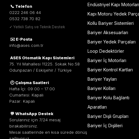
Endüstriyel Kapı Motorlar
📞 Telefon
0222 246 06 44
Kapı Motoru Yedek Parça
0532 738 70 82
Kollu Bariyer Sistemleri
✓ Yetkili Satış ve Teknik Destek
Bariyer Aksesuarları
✉️ E-Posta
Bariyer Yedek Parçaları
info@ases.com.tr
Loop Dedektörler
ASES Otomatik Kapı Sistemleri
Bariyer İç Motorları
75. Yıl Mahallesi 11225. Sokak No:58
Bariyer Kontrol Kartları
Odunpazarı / Eskişehir / Türkiye
Bariyer Yayları
🕘 Çalışma Saatleri
Bariyer Kolları
Hafta İçi: 09:00 – 17:00
Cumartesi: Kapalı
Bariyer Kolu Bağlantı
Pazar: Kapalı
Aparatları
💬 WhatsApp Destek
Bariyer Dişli Grupları
Sorularınız için 7/24 mesaj
Bariyer İç Dişlileri
bırakabilirsiniz.
Mesai saatlerinde en kısa sürede dönüş
sağlıyoruz.