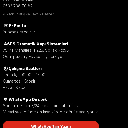
0532 738 70 82
✓ Yetkili Satış ve Teknik Destek
✉️ E-Posta
info@ases.com.tr
ASES Otomatik Kapı Sistemleri
75. Yıl Mahallesi 11225. Sokak No:58
Odunpazarı / Eskişehir / Türkiye
🕘 Çalışma Saatleri
Hafta İçi: 09:00 – 17:00
Cumartesi: Kapalı
Pazar: Kapalı
💬 WhatsApp Destek
Sorularınız için 7/24 mesaj bırakabilirsiniz.
Mesai saatlerinde en kısa sürede dönüş sağlıyoruz.
WhatsApp'tan Yazın