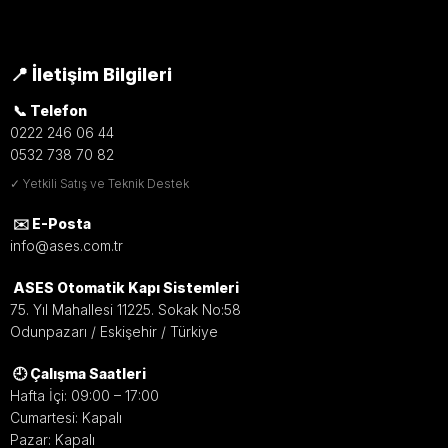
📍 İletişim Bilgileri
📞 Telefon
0222 246 06 44
0532 738 70 82
✓ Yetkili Satış ve Teknik Destek
✉️ E-Posta
info@ases.com.tr
ASES Otomatik Kapı Sistemleri
75. Yıl Mahallesi 11225. Sokak No:58
Odunpazarı / Eskişehir / Türkiye
🕘 Çalışma Saatleri
Hafta İçi: 09:00 – 17:00
Cumartesi: Kapalı
Pazar: Kapalı