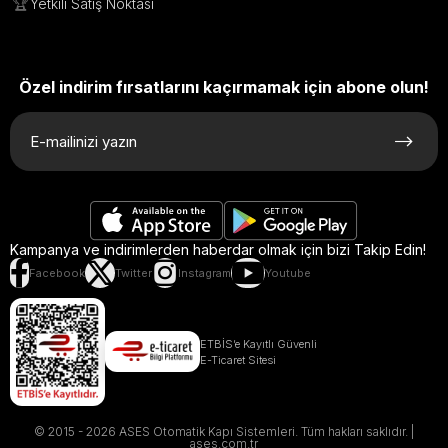
🏆
Yetkili Satış Noktası
Özel indirim fırsatlarını kaçırmamak için abone olun!
Kampanya ve indirimlerden haberdar olmak için bizi Takip Edin!
Facebook
Twitter
Instagram
Youtube
ETBİS’e Kayıtlı Güvenli
E-Ticaret Sitesi
© 2015 - 2026 ASES Otomatik Kapı Sistemleri. Tüm hakları saklıdır. |
ases.com.tr