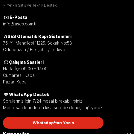
✓ Yetkili Satış ve Teknik Destek
✉️ E-Posta
info@ases.com.tr
ASES Otomatik Kapı Sistemleri
75. Yıl Mahallesi 11225. Sokak No:58
Odunpazarı / Eskişehir / Türkiye
🕘 Çalışma Saatleri
Hafta İçi: 09:00 – 17:00
Cumartesi: Kapalı
Pazar: Kapalı
💬 WhatsApp Destek
Sorularınız için 7/24 mesaj bırakabilirsiniz.
Mesai saatlerinde en kısa sürede dönüş sağlıyoruz.
WhatsApp'tan Yazın
Katagoriler