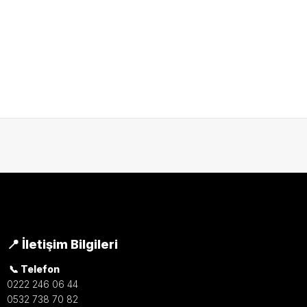
📍 İletişim Bilgileri
📞 Telefon
0222 246 06 44
0532 738 70 82